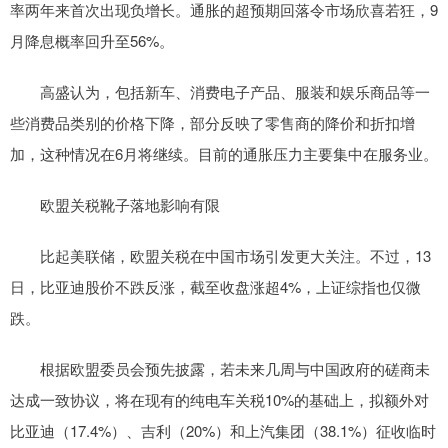
率两年来首次出现负增长。通胀的超预期回落令市场欣喜若狂，9
月降息概率回升至56%。
高盛认为，包括新车、消费电子产品、服装和娱乐商品等一
些消费品类别的价格下降，部分反映了零售商的降价和折扣增
加，这种情况在6月将继续。目前的通胀压力主要集中在服务业。
欧盟关税靴子落地影响有限
比起美联储，欧盟关税在中国市场引发更大关注。不过，13
日，比亚迪股价不跌反涨，截至收盘涨超4%，上证综指也仅微
跌。
根据欧盟委员会预先披露，若未来几周与中国政府的磋商未
达成一致协议，将在现有的纯电车关税10%的基础上，拟额外对
比亚迪（17.4%）、吉利（20%）和上汽集团（38.1%）征收临时