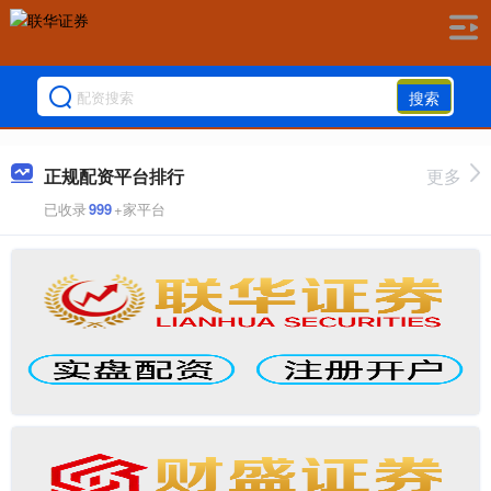
搜索
正规配资平台排行
更多
已收录
999
+家平台