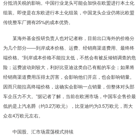
分抵消关税的影响。中国行业龙头可能会加快在欧盟进行本土化
组装。即使是在东欧进行本土化组装，中国龙头企业仍将比欧盟
传统整车厂拥有25%的成本优势。
某海外基金投研负责人也对记者称，目前出口海外的价格分
为几个部分——到岸成本价格、运费、经销商渠道费用、最终终
端价格。“到岸成本价格不能拉太低，不然会有被反倾销调查的危
险；运费波动则较大，利好比亚迪这类自己有船的车企；如果将
经销商渠道费用压得太厉害，会影响他们开店，也会影响销量。
因而只能拉高终端价格，这确实会影响一点销量，但整体对头部
车企压力不大。”据记者了解，当前在欧洲市场，中国车企售价最
低的是上汽名爵（约3.2万欧元），比亚迪约为3.5万欧元，而大
众在4万欧元左右。
中国股、汇市场震荡模式持续