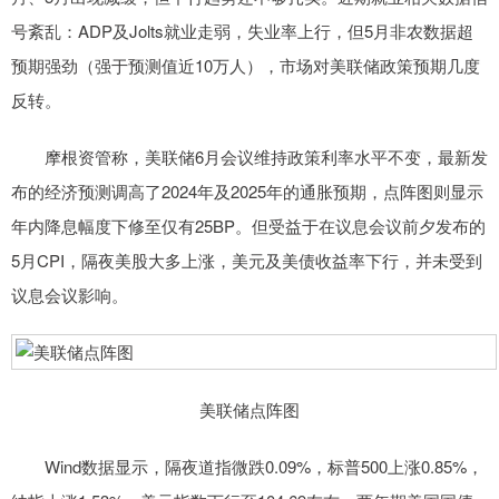
号紊乱：ADP及Jolts就业走弱，失业率上行，但5月非农数据超
预期强劲（强于预测值近10万人），市场对美联储政策预期几度
反转。
摩根资管称，美联储6月会议维持政策利率水平不变，最新发
布的经济预测调高了2024年及2025年的通胀预期，点阵图则显示
年内降息幅度下修至仅有25BP。但受益于在议息会议前夕发布的
5月CPI，隔夜美股大多上涨，美元及美债收益率下行，并未受到
议息会议影响。
美联储点阵图
Wind数据显示，隔夜道指微跌0.09%，标普500上涨0.85%，