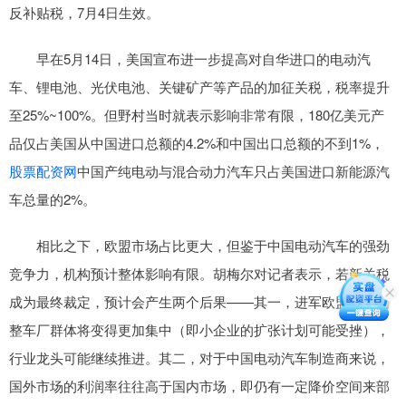
反补贴税，7月4日生效。
早在5月14日，美国宣布进一步提高对自华进口的电动汽
车、锂电池、光伏电池、关键矿产等产品的加征关税，税率提升
至25%~100%。但野村当时就表示影响非常有限，180亿美元产
品仅占美国从中国进口总额的4.2%和中国出口总额的不到1%，
股票配资网
中国产纯电动与混合动力汽车只占美国进口新能源汽
车总量的2%。
相比之下，欧盟市场占比更大，但鉴于中国电动汽车的强劲
竞争力，机构预计整体影响有限。胡梅尔对记者表示，若新关税
成为最终裁定，预计会产生两个后果——其一，进军欧盟的中国
整车厂群体将变得更加集中（即小企业的扩张计划可能受挫），
行业龙头可能继续推进。其二，对于中国电动汽车制造商来说，
国外市场的利润率往往高于国内市场，即仍有一定降价空间来部