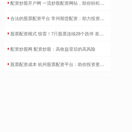
​配资炒股开户网 一流炒股配资网站，助你轻松配资，稳健获利
​合法的股票配资平台 常州期货配资：助力投资，成就财富梦想
​股票配资模式 惊雷！7只股票连续28个跌停 首例“市值退市”股票已锁定
​配资炒股网 配资炒股：高收益背后的高风险
​股票配资成本 杭州股票配资平台：助你投资更轻松