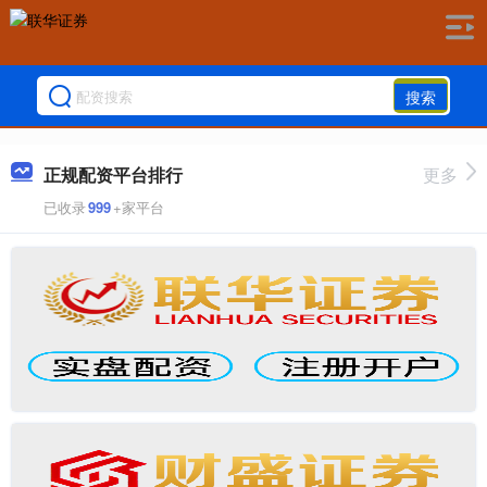
搜索
正规配资平台排行
更多
已收录
999
+家平台