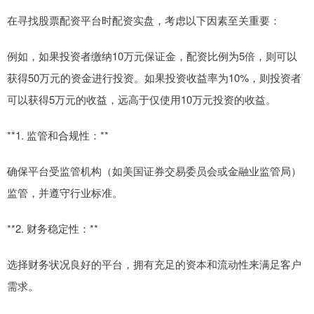
在寻找股票配资平台时配资实盘，考虑以下因素至关重要：
例如，如果投资者缴纳10万元保证金，配资比例为5倍，则可以
获得50万元的资金进行投资。如果投资收益率为10%，则投资者
可以获得5万元的收益，远高于仅使用10万元投资的收益。
**1. 监管和合规性：**
确保平台受监管机构（如美国证券交易委员会或金融业监管局）
监管，并遵守行业标准。
**2. 财务稳定性：**
选择财务状况良好的平台，拥有充足的资本和流动性来满足客户
需求。