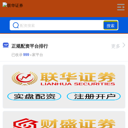
搜索
正规配资平台排行
更多
已收录
999
+家平台