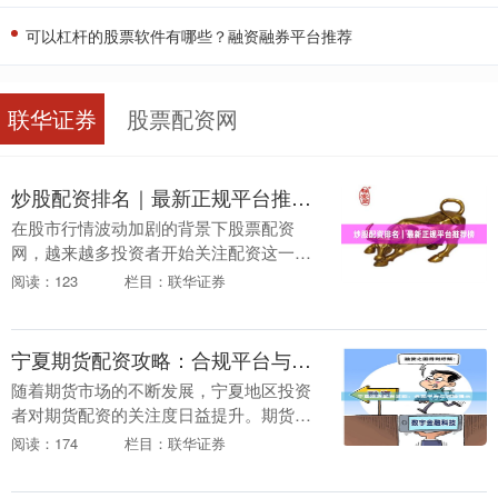
可以杠杆的股票软件有哪些？融资融券平台推荐
联华证券
股票配资网
炒股配资排名｜最新正规平台推荐榜
在股市行情波动加剧的背景下股票配资
网，越来越多投资者开始关注配资这一杠
杆工具。然而，面对市场上琳琅满目的配
阅读：123
栏目：联华证券
资平台，如何辨别真伪、选择正规渠道成
为投资者的核心痛点....
宁夏期货配资攻略：合规平台与风险提示
随着期货市场的不断发展，宁夏地区投资
者对期货配资的关注度日益提升。期货配
资作为一种杠杆交易方式，能够帮助投资
阅读：174
栏目：联华证券
者以较少的资金撬动更大的交易规模联华
证券，但同时也伴....