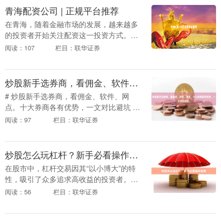
青海配资公司 | 正规平台推荐
在青海，随着金融市场的发展，越来越多
的投资者开始关注配资这一投资方式。然
而，面对众多的配资公司，如何选择正规
阅读：107
栏目：联华证券
平台成为投资者关注的焦点。本文将为您
推荐青海地区的正....
炒股新手选券商，看佣金、软件、网点。十大券商各有优势，一文对比避坑。
# 炒股新手选券商，看佣金、软件、网
点。十大券商各有优势，一文对比避坑 对
于刚刚踏入股市的新手来说，选择一家合
阅读：97
栏目：联华证券
适的券商是开启投资之路的第一步。面对
市场上众多的券....
炒股怎么玩杠杆？新手必看操作指南
在股市中，杠杆交易因其“以小博大”的特
性，吸引了众多追求高收益的投资者。但
对于新手来说，杠杆也是一把双刃剑——
阅读：56
栏目：联华证券
用好了能放大收益，用不好则可能加速亏
损。那么，炒股....