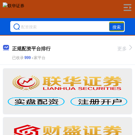
搜索
正规配资平台排行
更多
已收录
999
+家平台