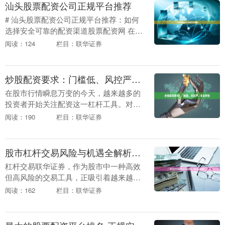
汕头股票配资公司正规平台推荐
# 汕头股票配资公司正规平台推荐：如何
选择安全可靠的配资渠道股票配资网 在汕
头这座经济活跃的沿海城市，股票配资因
阅读：124
栏目：联华证券
其杠杆效应吸引了不少投资者。然而，面
对市场上众多....
炒股配资要求：门槛低、风控严、资金秒到
在股市行情瞬息万变的今天，越来越多的
投资者开始关注配资这一杠杆工具。对于
希望放大资金、提升收益的股民而言，选
阅读：190
栏目：联华证券
择一家“门槛低、风控严、资金秒到”的配
资平台，是稳健....
股市杠杆交易风险与机遇全解析，投资者必读指南
杠杆交易联华证券，作为股市中一种高效
但高风险的交易工具，正吸引着越来越多
投资者的目光。它如同一把双刃剑，既能
阅读：162
栏目：联华证券
放大收益，也可能加剧亏损。本文将深入
解析杠杆交易的核....