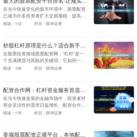
最大的股票配资平台排名-正规实盘配资公司推荐
在当今快速变化的股市环境中，股票配资
已成为许多投资者扩大交易规模、提高收
益潜力的重要工具。然而，面对市场上众
阅读：112
栏目：联华证券
多的配资平台，如何选择正规、安全、可
靠的实盘配资公司....
炒股杠杆原理是什么？适合新手使用吗？
在股票投资领域股票配资网，“杠杆”是一
个充满诱惑与风险的关键词。它如同一把
双刃剑，既能放大收益，也可能加剧亏
阅读：106
栏目：联华证券
损。那么，炒股杠杆的原理究竟是什么？
对于刚入市的新手....
配资合作网：杠杆资金服务首选平台
在当今快速发展的金融市场中，投资者对
资金灵活性的需求日益增长。配资合作网
作为专业的杠杆资金服务平台，凭借其高
阅读：176
栏目：联华证券
效、透明、安全的服务模式联华证券，已
成为众多投资者放....
姜堰股票配资正规平台，本地配资公司推荐