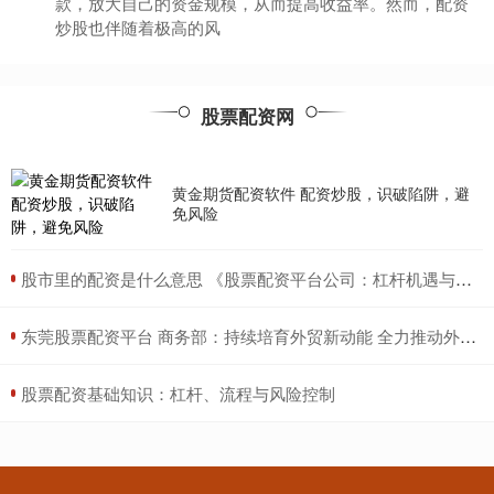
款，放大自己的资金规模，从而提高收益率。然而，配资
炒股也伴随着极高的风
股票配资成本 杭州股票配资平台：助你投资更轻松
股票配资网
股票配资网
：
2025-11-09
在杭州这座经济发达的城市，股票投资已成为许多人实现
财富增长的途径。然而，对于资金有限的投资者来说，股
黄金期货配资软件 配资炒股，识破陷阱，避
票配资平台可以提供杠
免风险
配资炒股网站选必选 把握投资良机！最新股票配资平台助你财
​股市里的配资是什么意思 《股票配资平台公司：杠杆机遇与风险管控》
富增值
联华证券
：
2025-12-22
​东莞股票配资平台 商务部：持续培育外贸新动能 全力推动外贸质升量稳
在瞬息万变的金融市场中配资炒股网站选必选，把握投资
良机配资炒股网站选必选至关重要。最新推出的股票配资
​股票配资基础知识：杠杆、流程与风险控制
平台为投资者提供了绝
乐平股票配资 股票配债操作指南：轻松参与债券市场
联华证券
：
2026-01-07