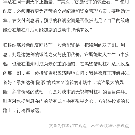
率放在同一架天平上衡量。**其次，它是纪律的试金石。** 使用
配资，必须拥有更为严苛的交易纪律和资金管理方案，要明确计
算，在支付利息后，预期的利润空间是否依然充足？自己的策略
能否在加杠杆后可能加剧的波动中持续有效？
归根结底股票配资网技巧，股票配资是一把锋利的双刃剑。利
息，则是这把剑的锻造之火与使用代价。它既能助人在牛市中疾
驰，也能在退潮时成为最沉重的枷锁。在渴望借助杠杆放大收益
的那一刻，每一位投资者都应清醒地自问：我是否真正理解并准
备好了承担这份“隐形”的成本？喧嚣的市场中，或许最大的风
险，并非价格的波动，而是对成本的无视与对杠杆的盲目崇拜。
唯有对包括利息在内的所有成本抱有敬畏之心，方能在投资的长
路上，行稳而致远。
文章为作者独立观点，不代表联华证券观点