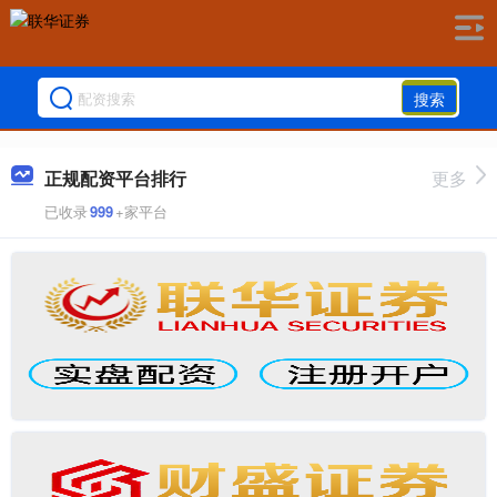
搜索
正规配资平台排行
更多
已收录
999
+家平台