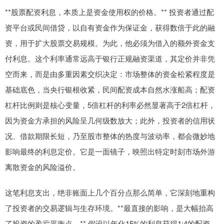
**股票配资利息，本质上是资金使用权的价格。** 投资者通过配
资平台或民间借贷，以自有资金作为保证金，获得数倍于此的融
资，用于扩大股票交易规模。为此，他必须为借入的额外资金支
付利息。这个利率通常远高于银行正规融资渠道，其定价并非凭
空而来，而是由多重因素交织决定：市场整体的资金松紧程度是
基础底色，当央行银根收紧，民间配资成本自然水涨船高；配资
杠杆比例则是核心变量，5倍杠杆的利率必然显著高于2倍杠杆，
因为资金方承担的风险呈几何级数放大；此外，投资者的信用状
况、借款期限长短，乃至股市整体的热度与波动率，都会微妙地
影响最终的利息定价。它是一面镜子，映照出特定时刻市场外游
离散资金的风险溢价。
这笔利息支出，绝非账面上几个百分点那么简单，它深刻地重构
了投资者的交易逻辑与生存环境。**最直接的影响，是大幅抬高
了投资的盈亏平衡点。** 假设以年化15%的利息获得1:4的配资