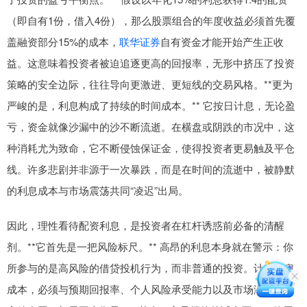
（即自有1份，借入4份），那么股票组合的年度收益必须首先覆
盖融资部分15%的成本，
联华证券
自有资金才能开始产生正收
益。这意味着投资者被迫追逐更高的回报率，无形中挤压了投资
策略的安全边际，往往导向更激进、更短线的交易风格。**更为
严峻的是，利息构成了持续的时间成本。** 它按日计息，无论盈
亏，资金就像沙漏中的沙不断流逝。在横盘或阴跌的市况中，这
种消耗尤为致命，它不断侵蚀保证金，使得投资者更易触及平仓
线。许多悲剧并非源于一次暴跌，而是在时间的流逝中，被静默
的利息成本与市场震荡共同“凌迟”出局。
因此，理性看待配资利息，是投资者在杠杆诱惑前必备的清醒
剂。**它首先是一把风险标尺。** 高昂的利息本身就在警示：你
所参与的是高风险的借贷投机行为，而非普通的投资。计算利息
成本，必须与预期回报率、个人风险承受能力以及市场潜在波动